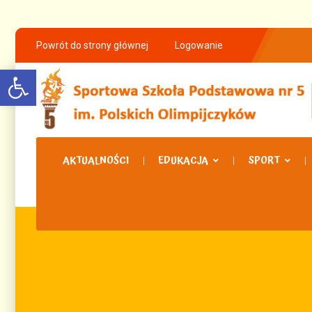
Powrót do strony głównej
Logowanie
Open toolbar
AKTUALNOŚCI
EDUKACJA
SPORT