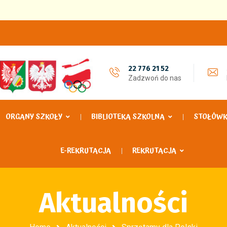
22 776 21 52
Zadzwoń do nas
ORGANY SZKOŁY
BIBLIOTEKA SZKOLNA
STOŁÓW
E-REKRUTACJA
REKRUTACJA
Aktualności