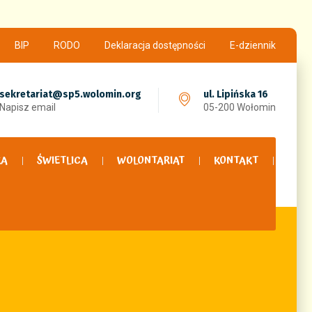
BIP
RODO
Deklaracja dostępności
E-dziennik
sekretariat@sp5.wolomin.org
ul. Lipińska 16
Napisz email
05-200 Wołomin
KA
ŚWIETLICA
WOLONTARIAT
KONTAKT